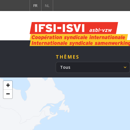
FR
NL
THÈMES
Tous
+
−