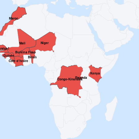
Maroc
Niger
Mali
négal
Burkina Faso
Guinée
Bénin
Côte d’Ivoire
Kenya
Rwanda
Congo-Kinshasa