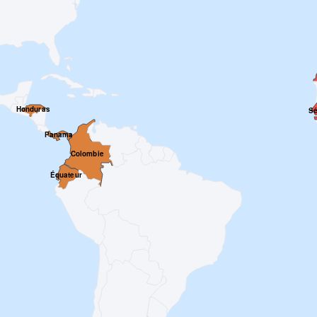
Honduras
Sé
Panama
Colombie
Équateur