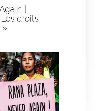
Again |
es droits
 »