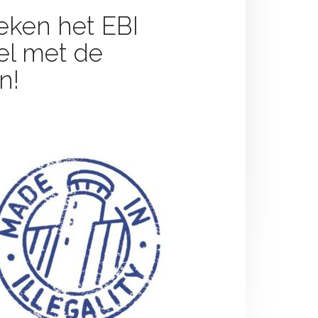
teken het EBI
el met de
n!