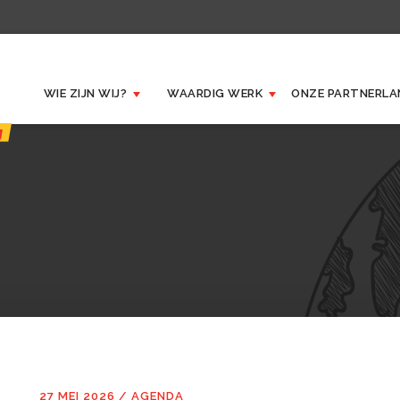
WIE ZIJN WIJ?
WAARDIG WERK
ONZE
PARTNERLA
27 MEI 2026
/
AGENDA