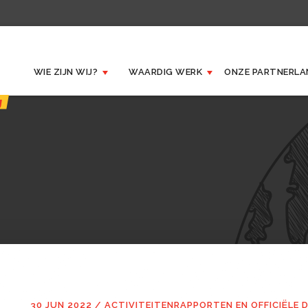
WIE ZIJN WIJ?
WAARDIG WERK
ONZE
PARTNERLA
30 JUN 2022
/
ACTIVITEITENRAPPORTEN EN OFFICIËLE