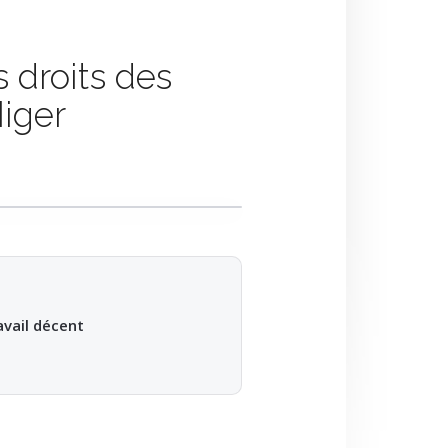
 droits des
Niger
avail décent