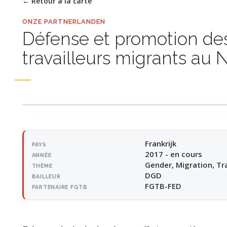
← Retour à la carte
ONZE PARTNERLANDEN
Défense et promotion des
travailleurs migrants au 
Frankrijk
PAYS
2017 - en cours
ANNÉE
Gender, Migration, Tr
THÈME
DGD
BAILLEUR
FGTB-FED
PARTENAIRE FGTB